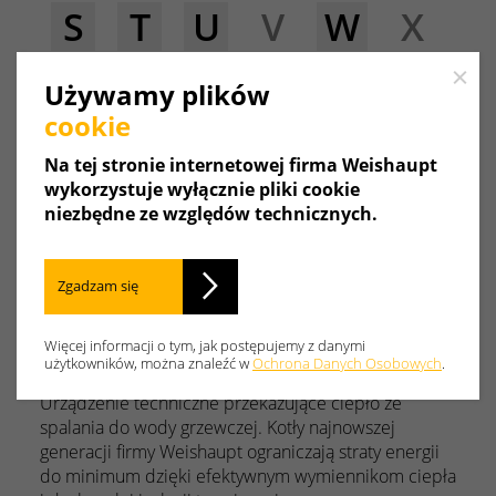
S
T
U
V
W
X
Close
Y
Z
Używamy plików
cookie
Na tej stronie internetowej firma Weishaupt
wykorzystuje wyłącznie pliki cookie
Kocioł
niezbędne ze względów technicznych.
Urządzenie techniczne przekazujące ciepło ze
spalania do wody grzewczej. Kotły najnowszej
generacji firmy Weishaupt ograniczają straty energii
Zgadzam się
do minimum dzięki efektywnym wymiennikom ciepła
i doskonałej izolacji termicznej.
Więcej informacji o tym, jak postępujemy z danymi
użytkowników, można znaleźć w
Ochrona Danych Osobowych
.
Kocioł grzewczy
Urządzenie techniczne przekazujące ciepło ze
spalania do wody grzewczej. Kotły najnowszej
generacji firmy Weishaupt ograniczają straty energii
do minimum dzięki efektywnym wymiennikom ciepła