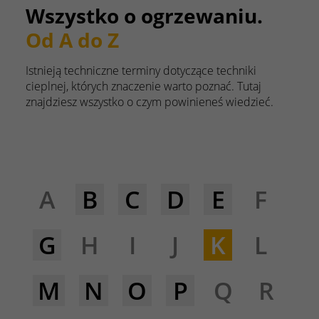
Wszystko o ogrzewaniu.
Od A do Z
Istnieją techniczne terminy dotyczące techniki
cieplnej, których znaczenie warto poznać. Tutaj
znajdziesz wszystko o czym powinieneś wiedzieć.
A
B
C
D
E
F
G
H
I
J
K
L
M
N
O
P
Q
R